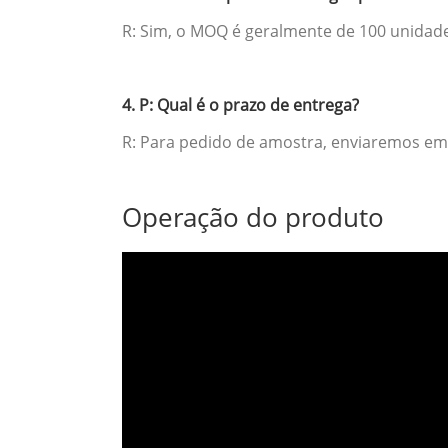
R: Sim, o MOQ é geralmente de 100 unidad
4. P: Qual é o prazo de entrega?
R: Para pedido de amostra, enviaremos em 
Operação do produto