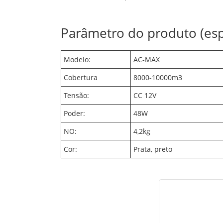
Parâmetro do produto (esp
Modelo:
AC-MAX
Cobertura
8000-10000m3
Tensão:
CC 12V
Poder:
48W
NO:
4,2kg
Cor:
Prata, preto