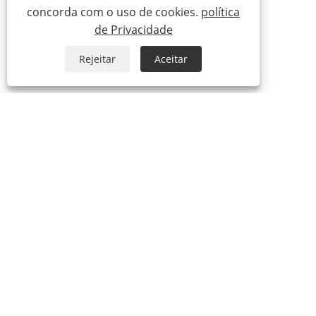
concorda com o uso de cookies.
política
de Privacidade
Rejeitar
Aceitar
+86-755-23170682
+86-19928719703
info@scent-sea.com
Copyright © Shenzhen Scentsea Technology Co., Ltd. Todos os